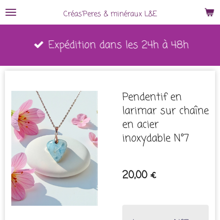
Passer
Créas'Peres
&
minéraux L&E
au
Expédition dans les 24h à 48h
contenu
principal
Pendentif en
larimar sur chaîne
en acier
inoxydable N°7
20,00 €