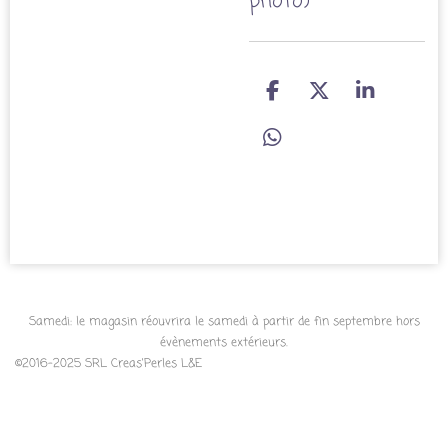
photo)
P
P
P
a
a
a
r
r
r
P
t
t
t
a
a
a
a
r
g
g
g
t
e
e
e
a
r
r
r
g
e
r
Samedi: le magasin réouvrira le samedi à partir de fin septembre hors
évènements extérieurs.
©2016-2025 SRL Creas'Perles L&E