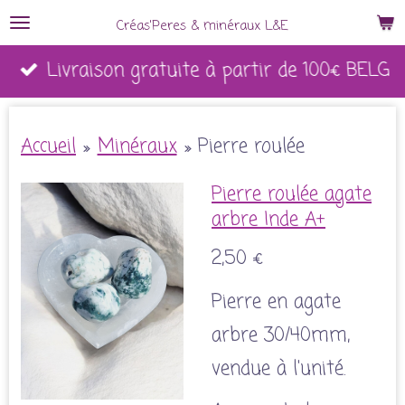
Passer
Créas'Peres
&
minéraux L&E
au
Livraison gratuite à partir de 100€ BELG
contenu
principal
Accueil
»
Minéraux
»
Pierre roulée
Pierre roulée agate
arbre Inde A+
2,50 €
Pierre en agate
arbre 30/40mm,
vendue à l'unité.