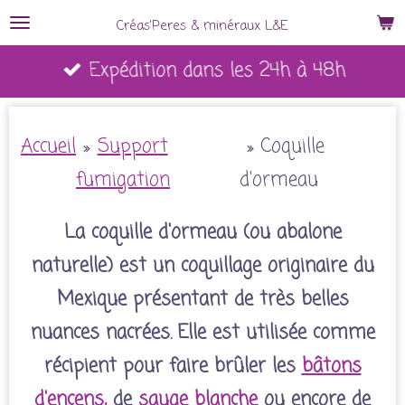
Passer
Créas'Peres
&
minéraux L&E
au
Expédition dans les 24h à 48h
contenu
principal
Accueil
»
Support
»
Coquille
fumigation
d'ormeau
La coquille d'ormeau (ou abalone
naturelle) est un coquillage originaire du
Mexique présentant de très belles
nuances nacrées. Elle est utilisée comme
récipient pour faire brûler les
bâtons
d'encens,
de
sauge blanche
ou encore de