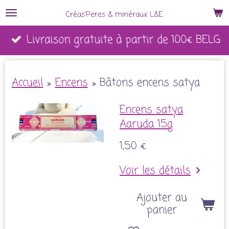
Passer
Créas'Peres
&
minéraux L&E
au
Livraison gratuite à partir de 100€ BELG
contenu
principal
Accueil
»
Encens
»
Bâtons encens satya
Encens satya
Aaruda 15g
1,50 €
Voir les détails
Ajouter au
panier