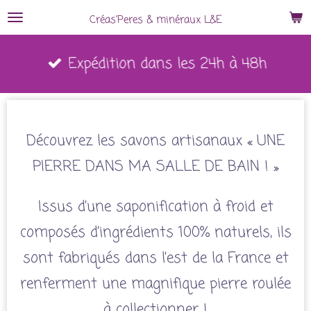
Passer
Créas'Peres
&
minéraux L&E
au
Expédition dans les 24h à 48h
contenu
principal
Découvrez les savons artisanaux « UNE
PIERRE DANS MA SALLE DE BAIN ! »
Issus d’une saponification à froid et
composés d’ingrédients 100% naturels, ils
sont fabriqués dans l’est de la France et
renferment une magnifique pierre roulée
à collectionner !