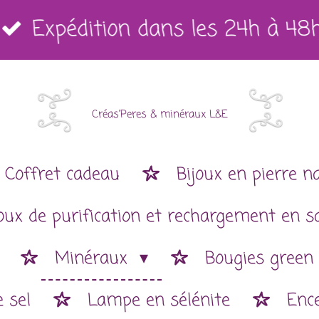
Expédition dans les 24h à 48
Créas'Peres
&
minéraux L&E
Coffret cadeau
Bijoux en pierre n
joux de purification et rechargement en s
Minéraux
Bougies green
 sel
Lampe en sélénite
Enc