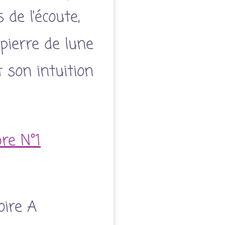
 de l’écoute,
pierre de lune
 son intuition
bre N°1
oire A