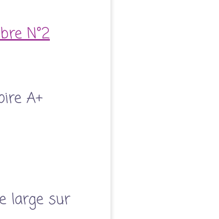
ibre N°2
oire A+
e large sur