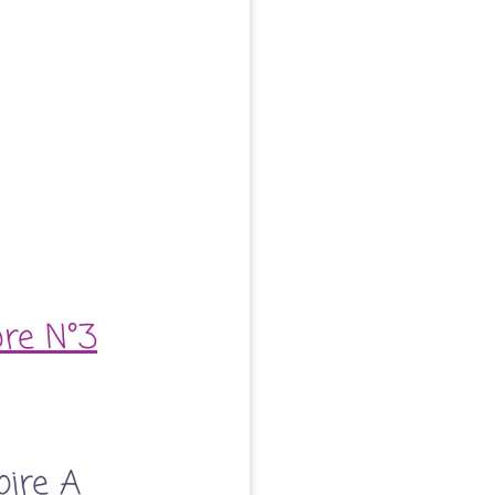
bre N°3
oire A