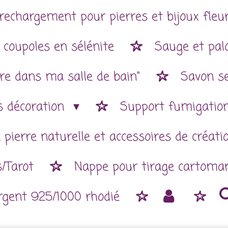
rechargement pour pierres et bijoux fleur
 coupoles en sélénite
Sauge et pal
re dans ma salle de bain"
Savon se
es décoration
Support fumigatio
 pierre naturelle et accessoires de créat
/Tarot
Nappe pour tirage cartoman
argent 925/1000 rhodié