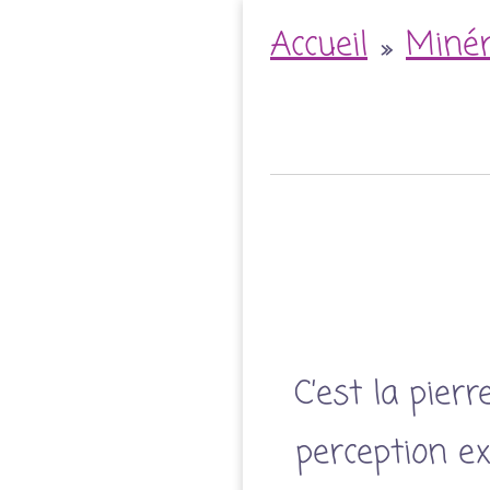
Accueil
»
Miné
C’est la pierr
perception ex