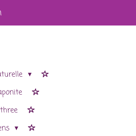
h
aturelle
aponite
 three
ens