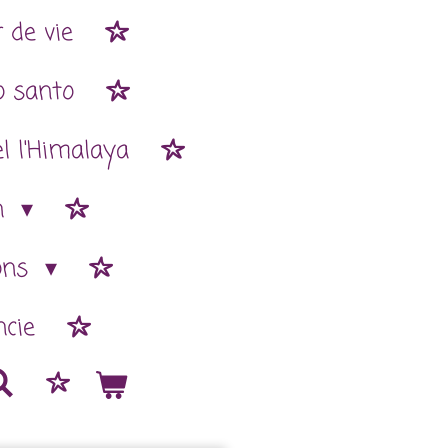
 de vie
o santo
l l'Himalaya
n
ions
cie