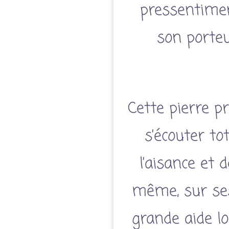
pressentiment
son porteu
Cette pierre pr
s’écouter to
l’aisance et d
même, sur ses 
grande aide lo