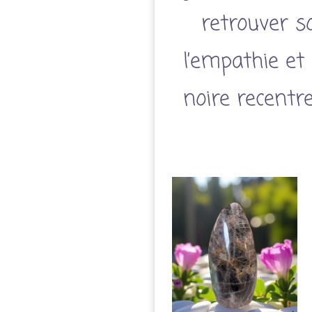
retrouver so
l’empathie et
noire recentr