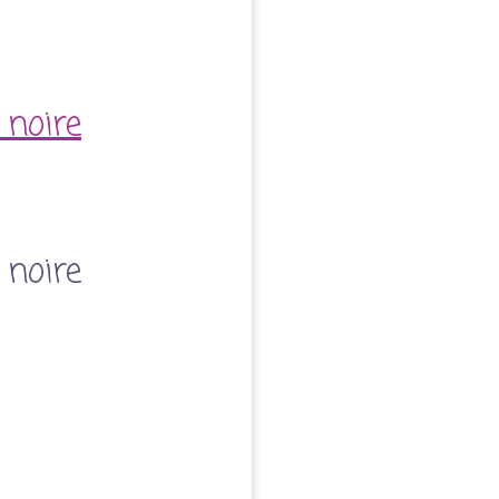
 noire
 noire