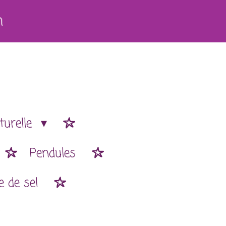
h
turelle
Pendules
 de sel