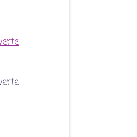
verte
verte