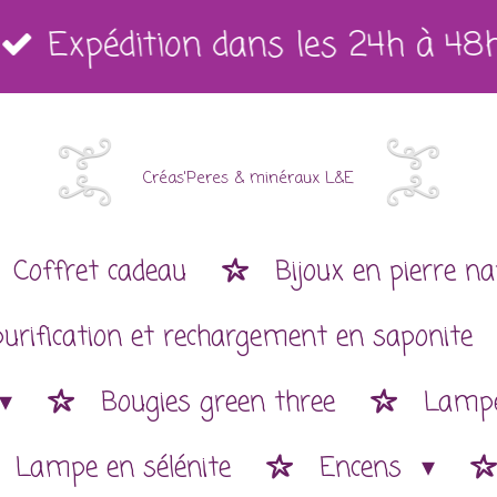
Expédition dans les 24h à 48
Créas'Peres
&
minéraux L&E
Coffret cadeau
Bijoux en pierre na
purification et rechargement en saponite
Bougies green three
Lampe
Lampe en sélénite
Encens