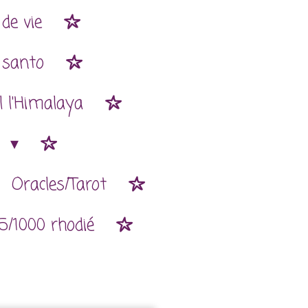
de vie
 santo
l l'Himalaya
n
Oracles/Tarot
5/1000 rhodié