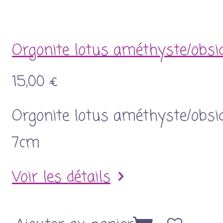
Orgonite lotus améthyste/obsid
15,00 €
Orgonite lotus améthyste/obsid
7cm
Voir les détails