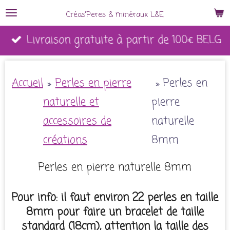
Passer
Créas'Peres
&
minéraux L&E
au
Livraison gratuite à partir de 100€ BELG
contenu
principal
Accueil
»
Perles en pierre
»
Perles en
naturelle et
pierre
accessoires de
naturelle
créations
8mm
Perles en pierre naturelle 8mm
Pour info: il faut environ 22 perles en taille
8mm pour faire un bracelet de taille
standard (18cm), attention la taille des