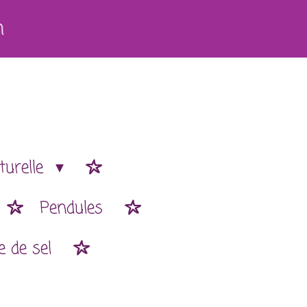
h
turelle
Pendules
 de sel