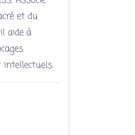
ess.
Associé
cré et du
il aide à
ocages
intellectuels.