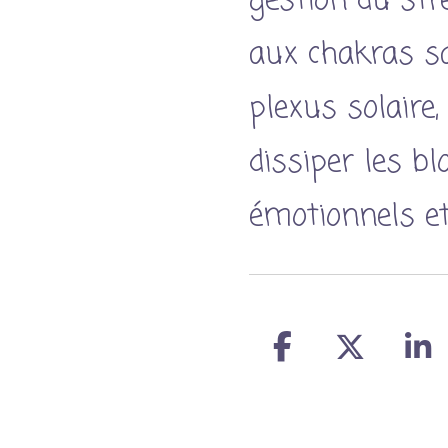
gestion du str
aux chakras sa
plexus solaire, 
dissiper les bl
émotionnels et 
P
P
P
a
a
a
r
r
r