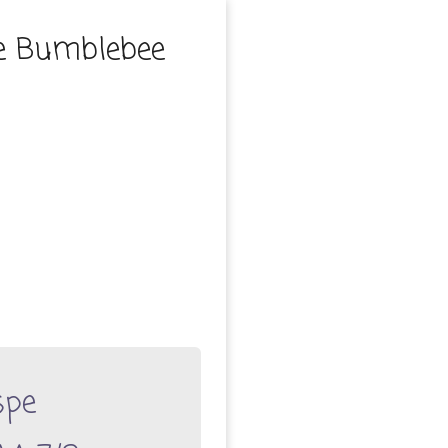
pe Bumblebee
spe