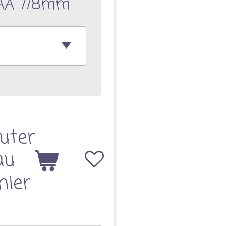
 AA 7/8mm
uter
au
nier