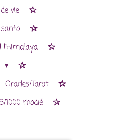
de vie
 santo
l l'Himalaya
n
Oracles/Tarot
5/1000 rhodié