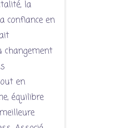
alité, la
la confiance en
ait
du changement
es
tout en
e, équilibre
meilleure