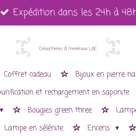
Expédition dans les 24h à 48
Créas'Peres
&
minéraux L&E
Coffret cadeau
Bijoux en pierre na
purification et rechargement en saponite
Bougies green three
Lampe
Lampe en sélénite
Encens