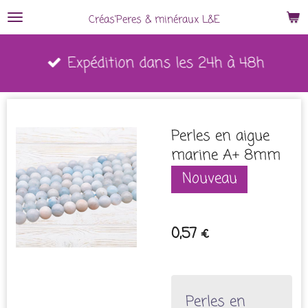
Passer
Créas'Peres
&
minéraux L&E
au
Expédition dans les 24h à 48h
contenu
principal
Perles en aigue
marine A+ 8mm
Nouveau
0,57 €
Perles en