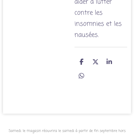
aider à lutter
contre les
insomnies et les
nausées.
P
P
P
a
a
a
r
r
r
P
t
t
t
a
a
a
a
r
g
g
g
t
e
e
e
a
r
r
r
g
e
r
Samedi: le magasin réouvrira le samedi à partir de fin septembre hors