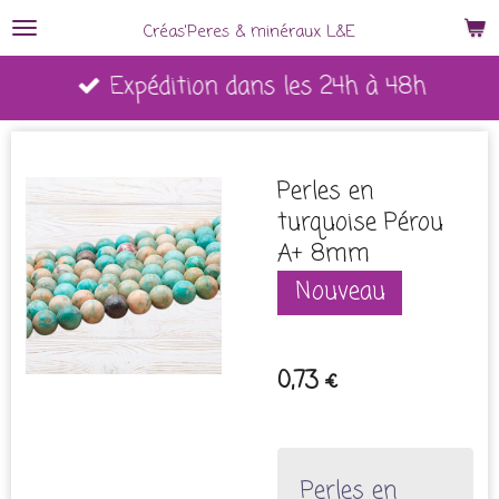
Passer
Créas'Peres
&
minéraux L&E
au
Expédition dans les 24h à 48h
contenu
principal
Perles en
turquoise Pérou
A+ 8mm
Nouveau
0,73 €
Perles en