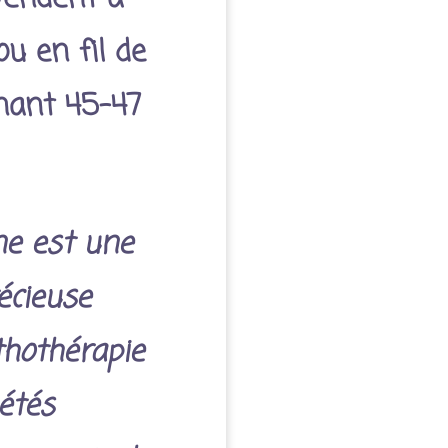
ou en fil de
nant 45-47
ne est une
écieuse
thothérapie
étés