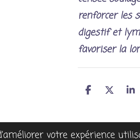
renforcer les
digestif et lym
favoriser la lon
P
P
P
a
a
a
r
r
r
t
t
t
a
a
a
 d’améliorer votre expérience utili