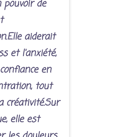
 pouvoir de
t
.Elle aiderait
s et l'anxiété,
 confiance en
ntration, tout
 créativité.Sur
e, elle est
r les douleurs,