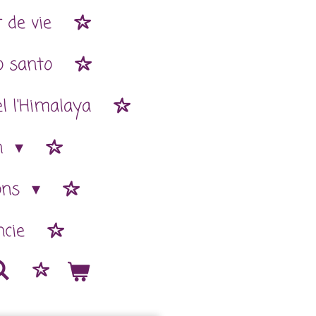
 de vie
o santo
l l'Himalaya
n
ions
cie