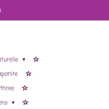
h
aturelle
aponite
 three
ens