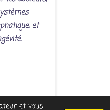
 systèmes
phatique, et
gévité.
sateur et vous