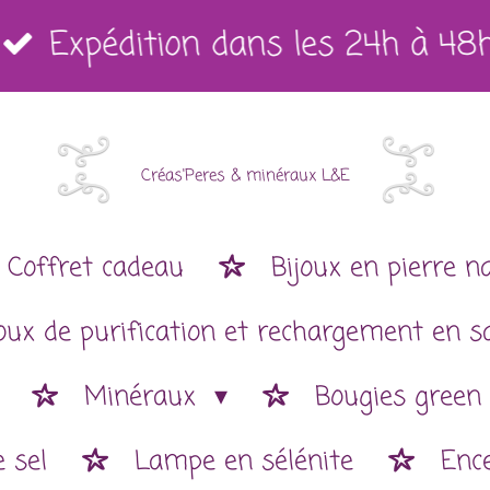
Expédition dans les 24h à 48
Créas'Peres
&
minéraux L&E
Coffret cadeau
Bijoux en pierre n
joux de purification et rechargement en s
Minéraux
Bougies green
 sel
Lampe en sélénite
Enc