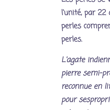
l'unité, par 22 
perles compre
perles.
L'agate indien
pierre semi-pr
reconnue en li
pour sespropri