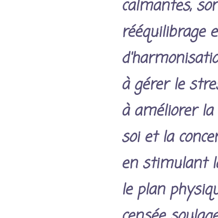
calmantes, son
rééquilibrage e
d'harmonisation
à gérer le stres
à améliorer la
soi et la conce
en stimulant la
le plan physiqu
censée soulage