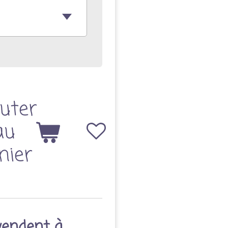
uter
au
nier
vendent à