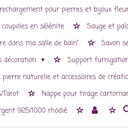
rechargement pour pierres et bijoux fleur
 coupoles en sélénite
Sauge et pal
re dans ma salle de bain"
Savon se
es décoration
Support fumigatio
 pierre naturelle et accessoires de créat
/Tarot
Nappe pour tirage cartoman
argent 925/1000 rhodié