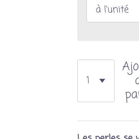
Ajo
pa
Les perles se 