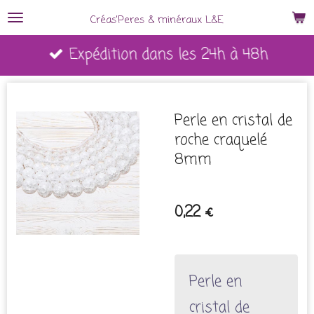
Passer
Créas'Peres
&
minéraux L&E
au
Expédition dans les 24h à 48h
contenu
principal
Perle en cristal de
roche craquelé
8mm
0,22 €
Perle en
cristal de