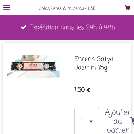
Passer
Créas'Peres
&
minéraux L&E
au
Expédition dans les 24h à 48h
contenu
principal
Encens Satya
Jasmin 15g
1,50 €
Ajouter
au
panier