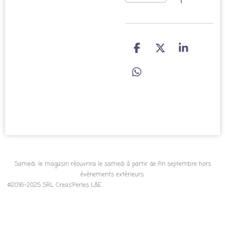
P
P
P
a
a
a
r
r
r
P
t
t
t
a
a
a
a
r
g
g
g
t
e
e
e
a
r
r
r
g
e
r
Samedi: le magasin réouvrira le samedi à partir de fin septembre hors
évènements extérieurs.
©2016-2025 SRL Creas'Perles L&E