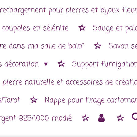
rechargement pour pierres et bijoux fleur
 coupoles en sélénite
Sauge et pal
re dans ma salle de bain"
Savon se
es décoration
Support fumigatio
 pierre naturelle et accessoires de créat
/Tarot
Nappe pour tirage cartoman
argent 925/1000 rhodié