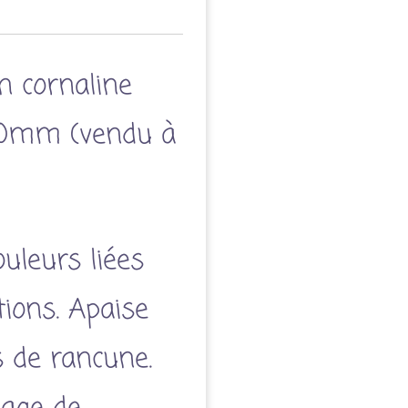
n cornaline
40mm (vendu à
uleurs liées
ions. Apaise
 de rancune.