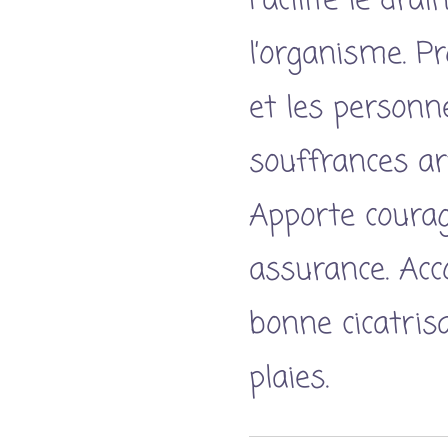
Facilite le dra
l’organisme. Pr
et les personn
souffrances art
Apporte coura
assurance. Ac
bonne cicatris
plaies.