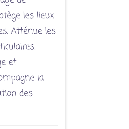
inage de
otège les lieux
es. Atténue les
iculaires.
ge et
compagne la
ation des