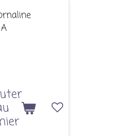
ornaline
 A
uter
au
nier