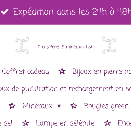
Expédition dans les 24h à 48
Créas'Peres
&
minéraux L&E
Coffret cadeau
Bijoux en pierre n
joux de purification et rechargement en s
Minéraux
Bougies green
 sel
Lampe en sélénite
Enc