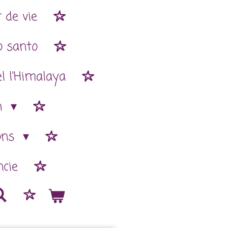
 de vie
o santo
l l'Himalaya
n
ions
cie