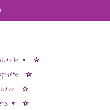
h
aturelle
aponite
 three
ens