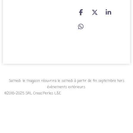
P
P
P
a
a
a
r
r
r
P
t
t
t
a
a
a
a
r
g
g
g
t
e
e
e
a
r
r
r
g
e
r
Samedi: le magasin réouvrira le samedi à partir de fin septembre hors
évènements extérieurs.
©2016-2025 SRL Creas'Perles L&E