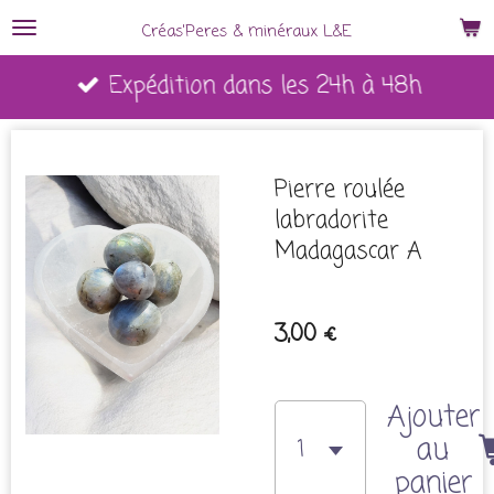
Passer
Créas'Peres
&
minéraux L&E
au
Expédition dans les 24h à 48h
contenu
principal
Pierre roulée
labradorite
Madagascar A
3,00 €
Ajouter
au
panier