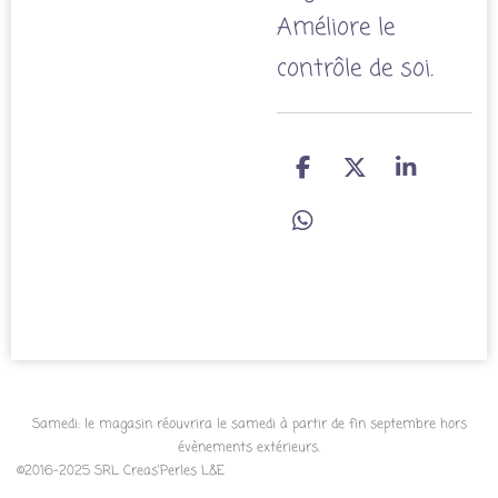
Améliore le
contrôle de soi.
P
P
P
a
a
a
r
r
r
P
t
t
t
a
a
a
a
r
g
g
g
t
e
e
e
a
r
r
r
g
e
r
Samedi: le magasin réouvrira le samedi à partir de fin septembre hors
évènements extérieurs.
©2016-2025 SRL Creas'Perles L&E