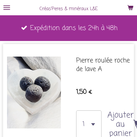
Passer
Créas'Peres
&
minéraux L&E
au
Expédition dans les 24h à 48h
contenu
principal
Pierre roulée roche
de lave A
1,50 €
Ajouter
au
panier