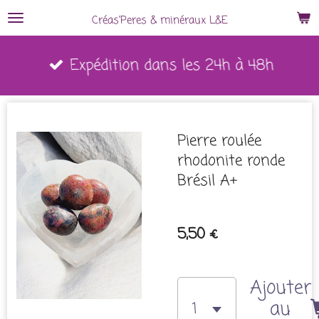
Passer
Créas'Peres
&
minéraux L&E
au
Expédition dans les 24h à 48h
contenu
principal
Pierre roulée
rhodonite ronde
Brésil A+
5,50 €
Ajouter
au