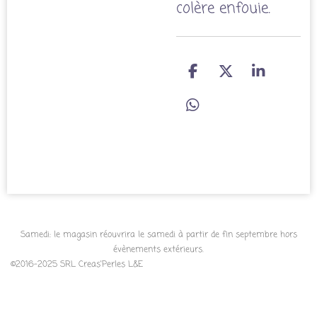
colère enfouie.
P
P
P
a
a
a
r
r
r
P
t
t
t
a
a
a
a
r
g
g
g
t
e
e
e
a
r
r
r
g
e
r
Samedi: le magasin réouvrira le samedi à partir de fin septembre hors
évènements extérieurs.
©2016-2025 SRL Creas'Perles L&E