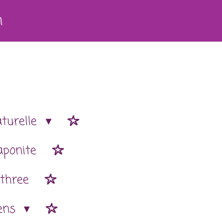
h
aturelle
aponite
 three
ens