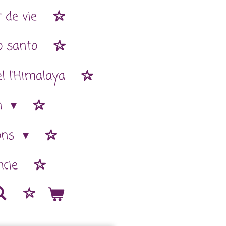
 de vie
o santo
l l'Himalaya
n
ions
cie