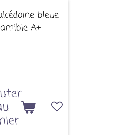
alcédoine bleue
amibie A+
uter
au
nier