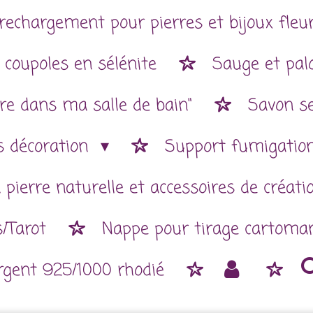
rechargement pour pierres et bijoux fleur
 coupoles en sélénite
Sauge et pal
re dans ma salle de bain"
Savon se
es décoration
Support fumigatio
 pierre naturelle et accessoires de créat
/Tarot
Nappe pour tirage cartoman
argent 925/1000 rhodié