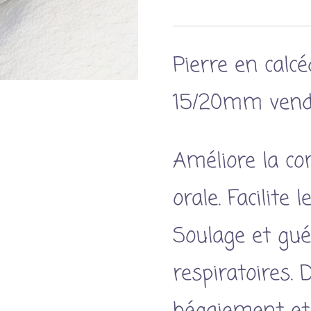
Pierre en calc
15/20mm vendue
Améliore la c
orale. Facilite 
Soulage et guér
respiratoires. 