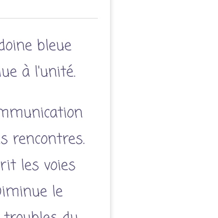
édoine bleue
 à l'unité.
ommunication
les rencontres.
it les voies
Diminue le