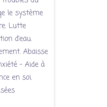
 troubles du
ge le système
re. Lutte
tion d’eau.
itement. Abaisse
anxiété - Aide à
nce en soi.
nsées