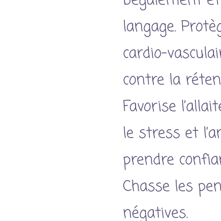
bégaiement et
langage. Protè
cardio-vasculai
contre la réten
Favorise l’alla
le stress et l’
prendre confia
Chasse les pe
négatives.