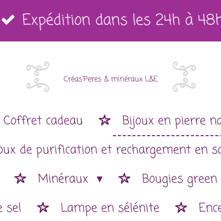
Expédition dans les 24h à 48
Créas'Peres
&
minéraux L&E
Coffret cadeau
Bijoux en pierre n
joux de purification et rechargement en s
Minéraux
Bougies green
 sel
Lampe en sélénite
Enc