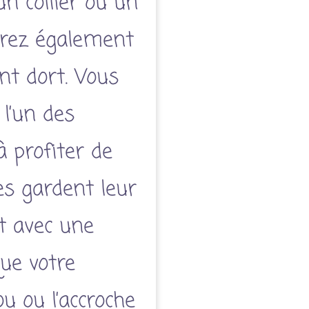
un collier ou un
tirez également
nt dort. Vous
 l’un des
à profiter de
es gardent leur
t avec une
que votre
u ou l’accroche