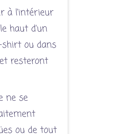
r à l’intérieur
le haut d’un
shirt ou dans
let resteront
re ne se
raitement
ües ou de tout