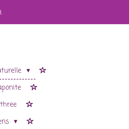
h
aturelle
aponite
 three
ens