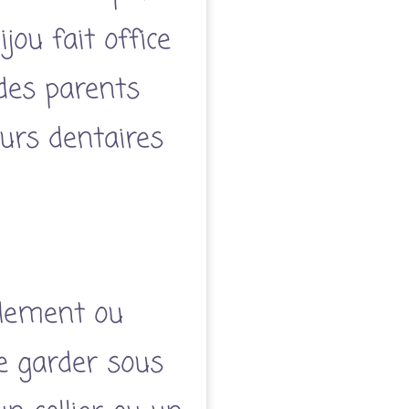
jou fait office
des parents
eurs dentaires
glement ou
de garder sous