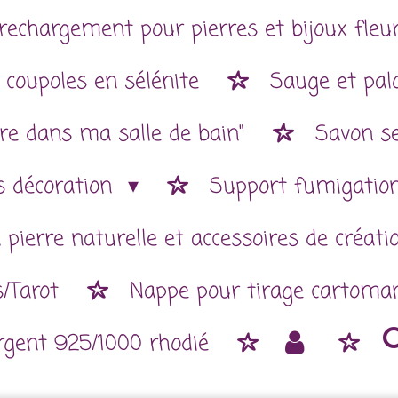
rechargement pour pierres et bijoux fleur
 coupoles en sélénite
Sauge et pal
re dans ma salle de bain"
Savon se
es décoration
Support fumigatio
 pierre naturelle et accessoires de créat
/Tarot
Nappe pour tirage cartoman
argent 925/1000 rhodié