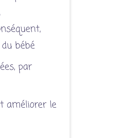
n
onséquent,
s du bébé
ées, par
t améliorer le