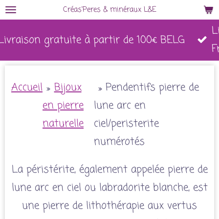
Créas'Peres
&
minéraux L&E
Passer
L
au
Livraison gratuite à partir de 100€ BELG
F
contenu
principal
Accueil
»
Bijoux
»
Pendentifs pierre de
en pierre
lune arc en
naturelle
ciel/peristerite
numérotés
La péristérite, également appelée pierre de
lune arc en ciel ou labradorite blanche, est
une pierre de lithothérapie aux vertus