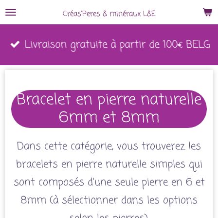
Passer
Créas'Peres
&
minéraux L&E
au
Livraison gratuite à partir de 150€
contenu
France
principal
Bracelet en pierre naturelle
6mm et 8mm
Dans cette catégorie, vous trouverez les
bracelets en pierre naturelle simples qui
sont composés d'une seule pierre en 6 et
8mm (à sélectionner dans les options