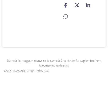
P
P
P
a
a
a
r
r
r
P
t
t
t
a
a
a
a
r
g
g
g
t
e
e
e
a
r
r
r
g
e
r
Samedi: le magasin réouvrira le samedi à partir de fin septembre hors
évènements extérieurs.
©2016-2025 SRL Creas'Perles L&E