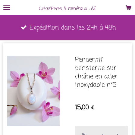
Passer
Créas'Peres
&
minéraux L&E
au
Expédition dans les 24h à 48h
contenu
principal
Pendentif
peristerite sur
chaîne en acier
inoxydable n°5
15,00 €