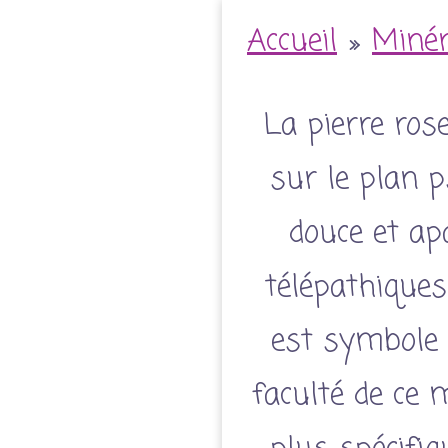
Accueil
»
Miné
La pierre ros
sur le plan ps
douce et apa
télépathiques
est symbole d
faculté de ce 