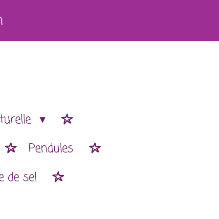
h
turelle
Pendules
 de sel