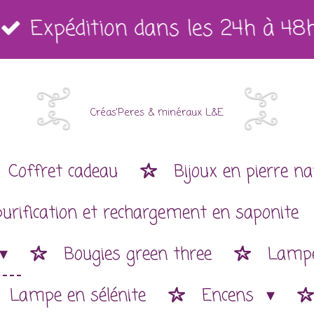
Expédition dans les 24h à 48
Créas'Peres
&
minéraux L&E
Coffret cadeau
Bijoux en pierre na
purification et rechargement en saponite
Bougies green three
Lampe
Lampe en sélénite
Encens