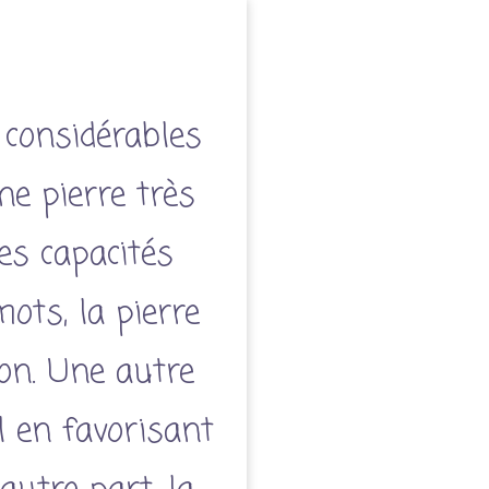
 considérables
une pierre très
les capacités
ots, la pierre
ion. Une autre
l en favorisant