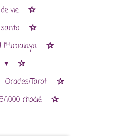
de vie
 santo
l l'Himalaya
n
Oracles/Tarot
5/1000 rhodié