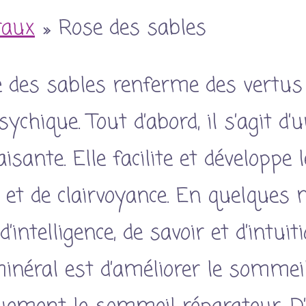
raux
»
Rose des sables
e des sables renferme des vertus
ychique. Tout d’abord, il s’agit d’
isante. Elle facilite et développe 
 et de clairvoyance. En quelques m
’intelligence, de savoir et d’intuit
minéral est d’améliorer le sommei