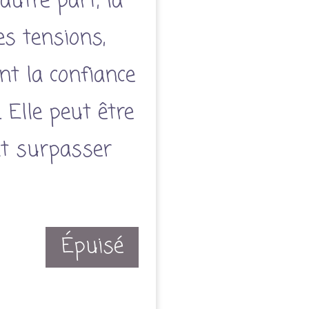
autre part, la
es tensions,
nt la confiance
. Elle peut être
nt surpasser
Épuisé