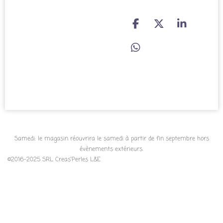
P
P
P
a
a
a
r
r
r
P
t
t
t
a
a
a
a
r
g
g
g
t
e
e
e
a
r
r
r
g
e
r
Samedi: le magasin réouvrira le samedi à partir de fin septembre hors
évènements extérieurs.
©2016-2025 SRL Creas'Perles L&E