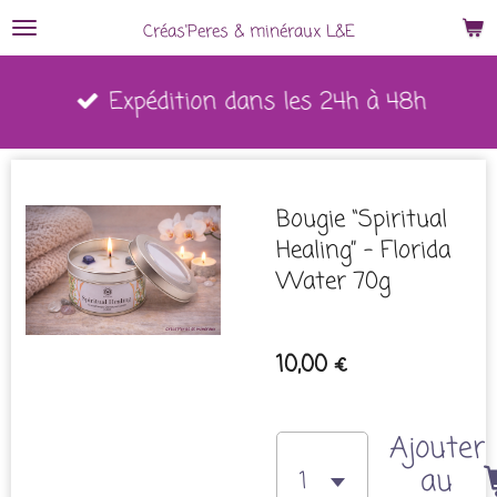
Passer
Créas'Peres
&
minéraux L&E
au
Expédition dans les 24h à 48h
contenu
principal
Bougie “Spiritual
Healing” – Florida
Water 70g
10,00 €
Ajouter
au