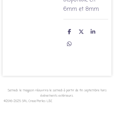
6mm et 8mm
P
P
P
a
a
a
r
r
r
P
t
t
t
a
a
a
a
r
g
g
g
t
e
e
e
a
r
r
r
g
e
r
Samedi: le magasin réouvrira le samedi à partir de fin septembre hors
évènements extérieurs.
©2016-2025 SRL Creas'Perles L&E