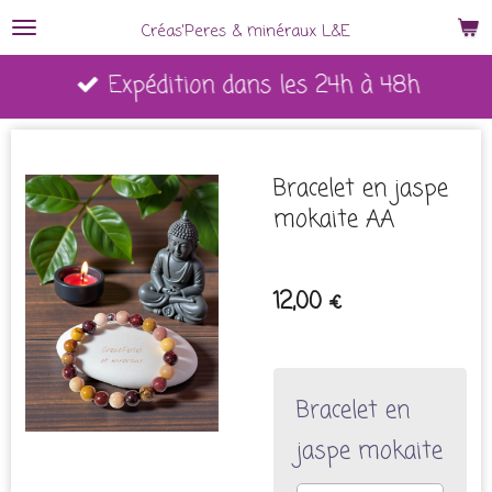
Passer
Créas'Peres
&
minéraux L&E
au
Expédition dans les 24h à 48h
contenu
principal
Bracelet en jaspe
mokaite AA
12,00 €
Bracelet en
jaspe mokaite