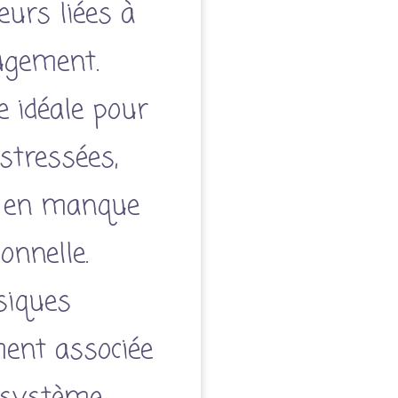
eurs liées à
jugement.
e idéale pour
stressées,
u en manque
onnelle.
siques
ment associée