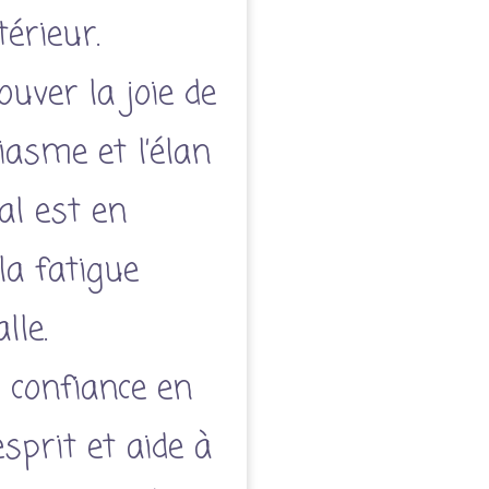
érieur.
ouver la joie de
siasme et l’élan
al est en
la fatigue
lle.
a confiance en
’esprit et aide à