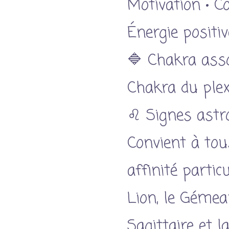
Motivation • Co
Énergie positiv
🔷 Chakra asso
Chakra du plex
♌ Signes astr
Convient à tou
affinité partic
Lion, le Gémeau
Sagittaire et la