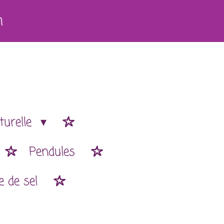
h
turelle
Pendules
 de sel