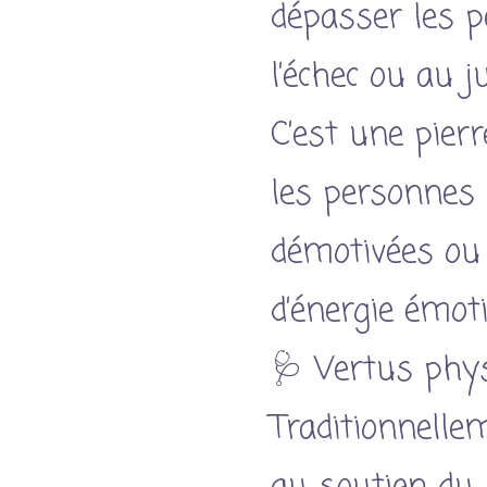
dépasser les p
l’échec ou au 
C’est une pierr
les personnes 
démotivées o
d’énergie émoti
🩺 Vertus phy
Traditionnelle