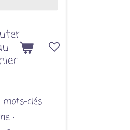
uter
au
nier
/ mots-clés
me •