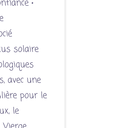
nfiance •
e
cié
us solaire
ologiques
s, avec une
ulière pour le
x, le
 Vierge,