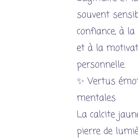
souvent sensib
confiance, à la
et à la motiva
personnelle.
✨ Vertus émot
mentales
La calcite jau
pierre de lumiè