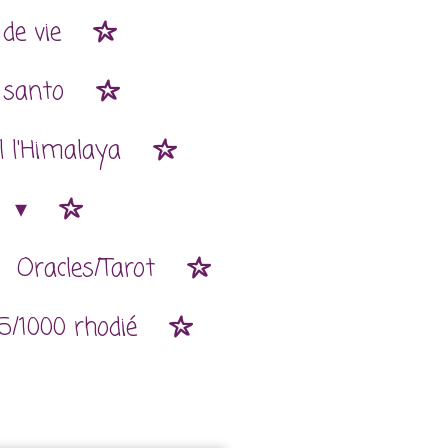
de vie
 santo
l l'Himalaya
n
Oracles/Tarot
5/1000 rhodié