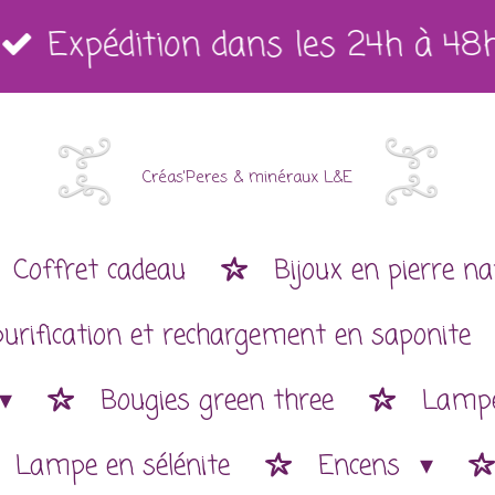
Expédition dans les 24h à 48
Créas'Peres
&
minéraux L&E
Coffret cadeau
Bijoux en pierre na
purification et rechargement en saponite
Bougies green three
Lampe
Lampe en sélénite
Encens