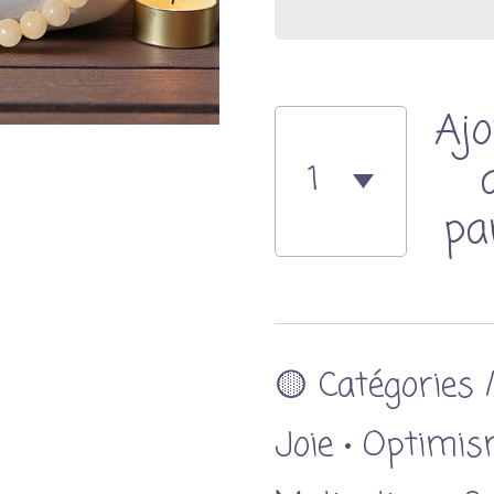
Ajo
pa
🟡 Catégories 
Joie • Optimis