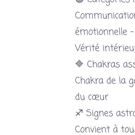
Communication
émotionnelle –
Vérité intérieu
🔷 Chakras ass
Chakra de la g
du cœur
♐ Signes astr
Convient à tou