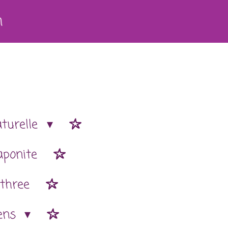
h
aturelle
aponite
 three
ens