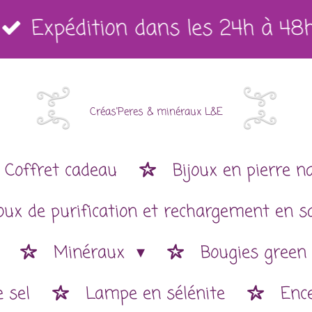
Expédition dans les 24h à 48
Créas'Peres
&
minéraux L&E
Coffret cadeau
Bijoux en pierre n
joux de purification et rechargement en s
Minéraux
Bougies green
 sel
Lampe en sélénite
Enc