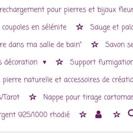
rechargement pour pierres et bijoux fleur
 coupoles en sélénite
Sauge et pal
re dans ma salle de bain"
Savon se
es décoration
Support fumigatio
 pierre naturelle et accessoires de créat
/Tarot
Nappe pour tirage cartoman
argent 925/1000 rhodié