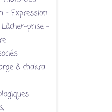
 – Expression
 Lâcher-prise –
re
ociés
orge & chakra
ologiques
s,