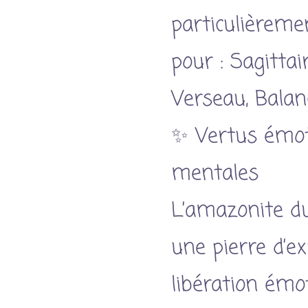
particulièreme
pour : Sagitta
Verseau, Balan
✨ Vertus émot
mentales
L’amazonite d
une pierre d’e
libération émot