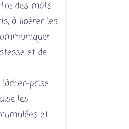
ttre des mots
is, à libérer les
 communiquer
ustesse et de
e lâcher-prise
aise les
ccumulées et