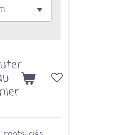
uter
au
nier
/ mots-clés