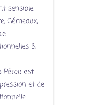
nt sensible
ire, Gémeaux,
ce
ionnelles &
u Pérou est
xpression et de
ionnelle.