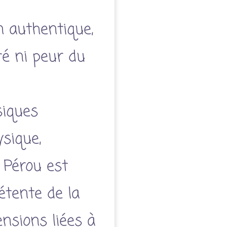
 authentique,
té ni peur du
siques
ysique,
 Pérou est
étente de la
ensions liées à