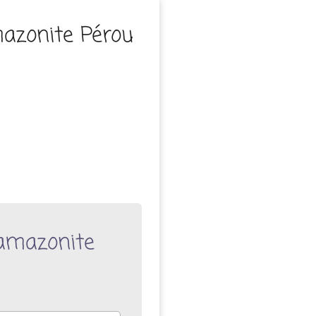
mazonite Pérou
 amazonite