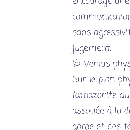
encourage une
communication
sans agressivi
jugement.
🩺 Vertus phy
Sur le plan ph
l’amazonite du
associée à la d
gorge et des t