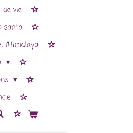
 de vie
o santo
l l'Himalaya
n
ions
cie