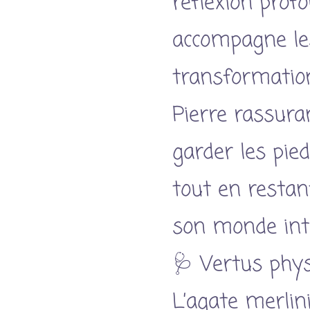
réflexion prof
accompagne le
transformation
Pierre rassuran
garder les pie
tout en restan
son monde inté
🩺 Vertus phy
L’agate merlin