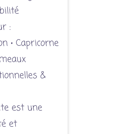
ilité
r :
on • Capricorne
Gémeaux
ionnelles &
ite est une
té et