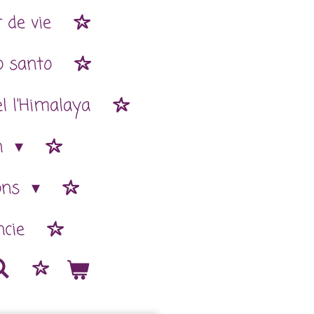
 de vie
o santo
l l'Himalaya
n
ions
cie