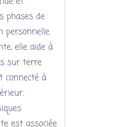
onde et
s phases de
 personnelle.
te, elle aide à
ds sur terre
t connecté à
rieur.
siques
ite est associée