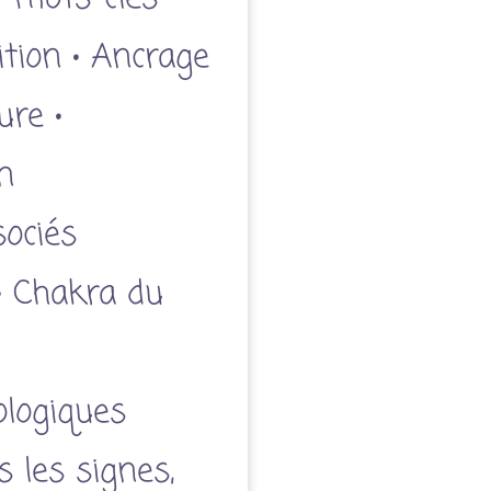
uition • Ancrage
ure •
n
ociés
• Chakra du
ologiques
 les signes,