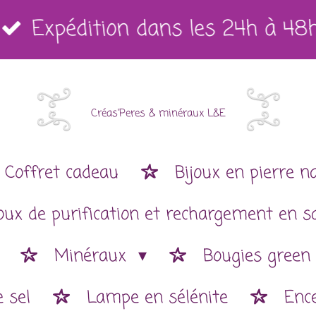
Expédition dans les 24h à 48
Créas'Peres
&
minéraux L&E
Coffret cadeau
Bijoux en pierre n
joux de purification et rechargement en s
Minéraux
Bougies green
 sel
Lampe en sélénite
Enc