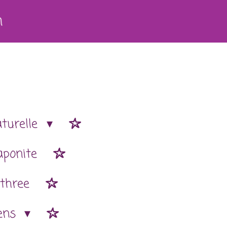
h
aturelle
aponite
 three
ens