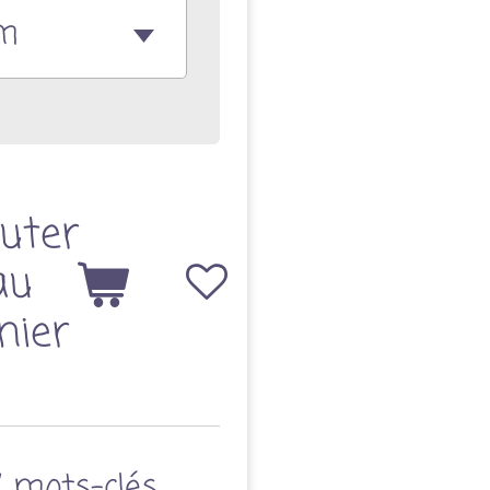
uter
au
nier
/ mots-clés