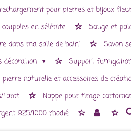
rechargement pour pierres et bijoux fleur
 coupoles en sélénite
Sauge et pal
re dans ma salle de bain"
Savon se
es décoration
Support fumigatio
 pierre naturelle et accessoires de créat
/Tarot
Nappe pour tirage cartoman
argent 925/1000 rhodié