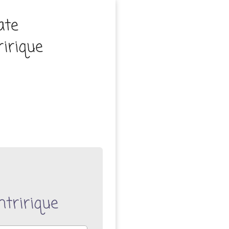
ate
ririque
ntririque