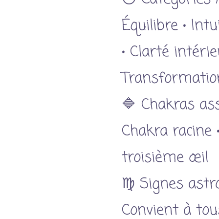
Équilibre • Int
• Clarté intérie
Transformatio
🔷 Chakras ass
Chakra racine 
troisième œil
♍ Signes astr
Convient à tous