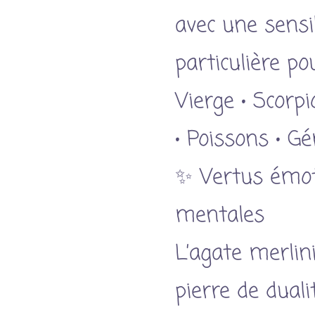
avec une sensib
particulière pou
Vierge • Scorpi
• Poissons • 
✨ Vertus émot
mentales
L’agate merlin
pierre de duali