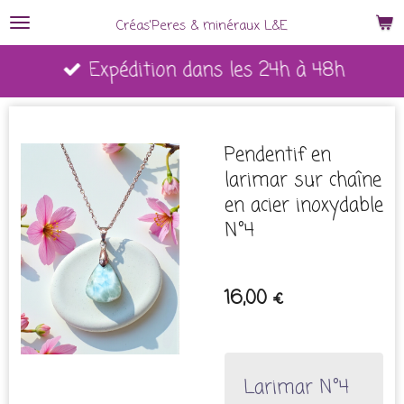
Passer
Créas'Peres
&
minéraux L&E
au
Expédition dans les 24h à 48h
contenu
principal
Pendentif en
larimar sur chaîne
en acier inoxydable
N°4
16,00 €
Larimar N°4