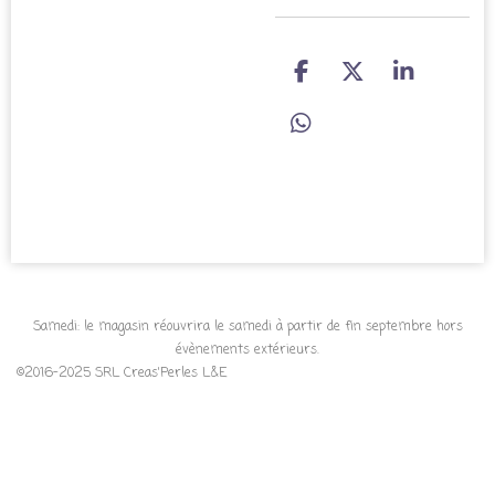
P
P
P
a
a
a
r
r
r
P
t
t
t
a
a
a
a
r
g
g
g
t
e
e
e
a
r
r
r
g
e
r
Samedi: le magasin réouvrira le samedi à partir de fin septembre hors
évènements extérieurs.
©2016-2025 SRL Creas'Perles L&E