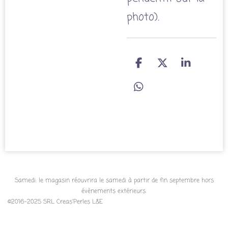
photo).
P
P
P
a
a
a
r
r
r
P
t
t
t
a
a
a
a
r
g
g
g
t
e
e
e
a
r
r
r
g
e
r
Samedi: le magasin réouvrira le samedi à partir de fin septembre hors
évènements extérieurs.
©2016-2025 SRL Creas'Perles L&E