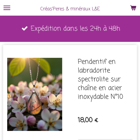
Passer
Créas'Peres
&
minéraux L&E
au
Expédition dans les 24h à 48h
contenu
principal
Pendentif en
labradorite
spectrolite sur
chaîne en acier
inoxydable N°10
18,00 €