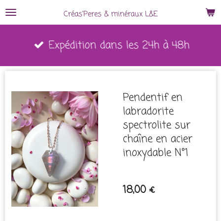
Passer
Créas'Peres
&
minéraux L&E
au
Expédition dans les 24h à 48h
contenu
principal
Pendentif en
labradorite
spectrolite sur
chaîne en acier
inoxydable N°1
18,00 €