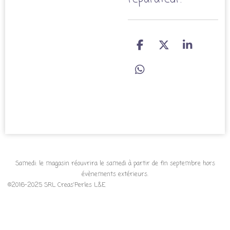
P
P
P
a
a
a
r
r
r
P
t
t
t
a
a
a
a
r
g
g
g
t
e
e
e
a
r
r
r
g
e
r
Samedi: le magasin réouvrira le samedi à partir de fin septembre hors
évènements extérieurs.
©2016-2025 SRL Creas'Perles L&E