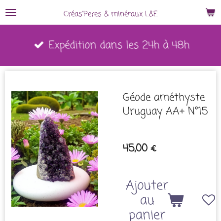
Passer
Créas'Peres
&
minéraux L&E
au
Expédition dans les 24h à 48h
contenu
principal
Géode améthyste
Uruguay AA+ N°15
45,00 €
Ajouter
au
panier