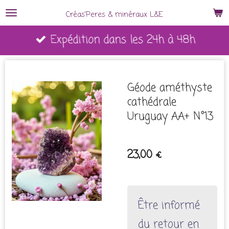
Passer
Créas'Peres
&
minéraux L&E
au
Expédition dans les 24h à 48h
contenu
principal
Géode améthyste
cathédrale
Uruguay AA+ N°13
23,00 €
Être informé
du retour en