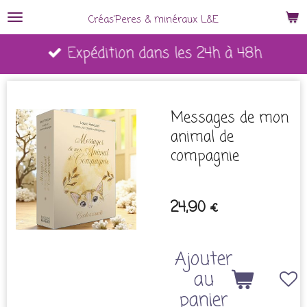
Passer
Créas'Peres
&
minéraux L&E
au
Expédition dans les 24h à 48h
contenu
principal
Messages de mon
animal de
compagnie
24,90 €
Ajouter
au
panier