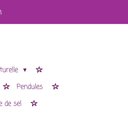
h
turelle
Pendules
 de sel