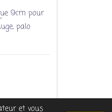
que 9cm pour
uge, palo
sateur et vous