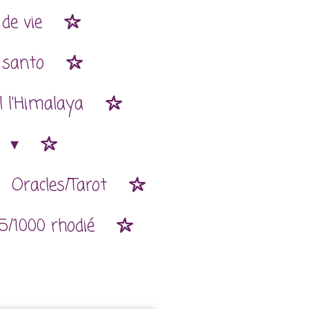
de vie
 santo
l l'Himalaya
n
Oracles/Tarot
5/1000 rhodié