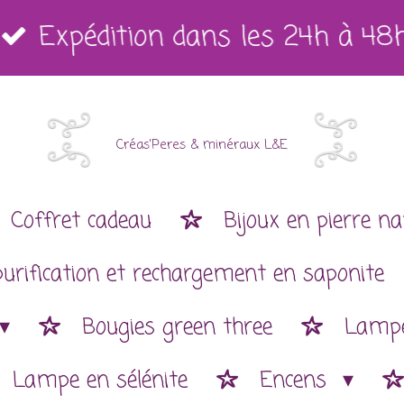
Expédition dans les 24h à 48
Créas'Peres
&
minéraux L&E
Coffret cadeau
Bijoux en pierre na
purification et rechargement en saponite
Bougies green three
Lampe
Lampe en sélénite
Encens