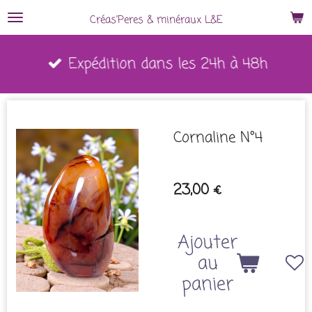
Passer
Créas'Peres
&
minéraux L&E
au
Expédition dans les 24h à 48h
contenu
principal
Cornaline N°4
23,00 €
Ajouter
au
panier