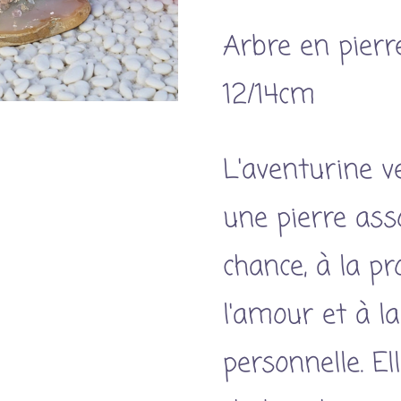
Arbre en pierr
12/14cm
L'aventurine v
une pierre asso
chance, à la pr
l'amour et à la
personnelle. E