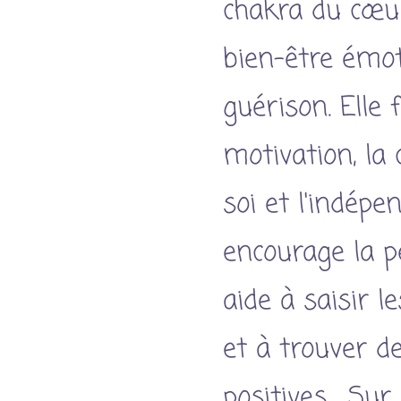
chakra du cœur
bien-être émot
guérison. Elle 
motivation, la
soi et l'indépe
encourage la p
aide à saisir l
et à trouver d
positives. Sur 