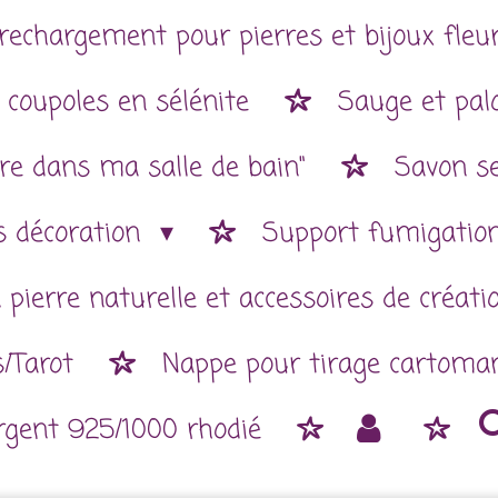
rechargement pour pierres et bijoux fleur
 coupoles en sélénite
Sauge et pal
re dans ma salle de bain"
Savon se
es décoration
Support fumigatio
 pierre naturelle et accessoires de créat
/Tarot
Nappe pour tirage cartoman
argent 925/1000 rhodié