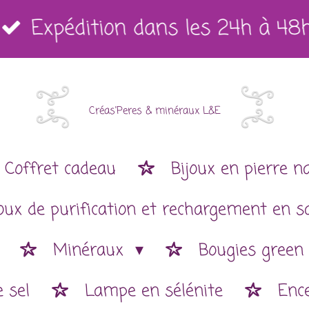
Expédition dans les 24h à 48
Créas'Peres
&
minéraux L&E
Coffret cadeau
Bijoux en pierre n
joux de purification et rechargement en s
Minéraux
Bougies green
 sel
Lampe en sélénite
Enc