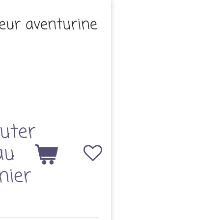
eur aventurine
uter
au
nier