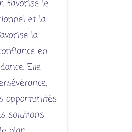
, favorise le
ionnel et la
favorise la
 confiance en
ndance. Elle
ersévérance,
es opportunités
es solutions
le plan