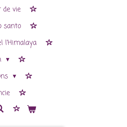
 de vie
o santo
l l'Himalaya
n
ions
cie