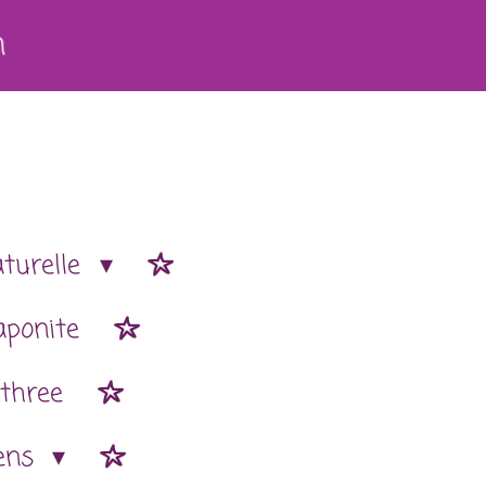
h
aturelle
aponite
 three
ens