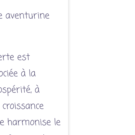
e aventurine
erte est
ciée à la
ospérité, à
 croissance
lle harmonise le