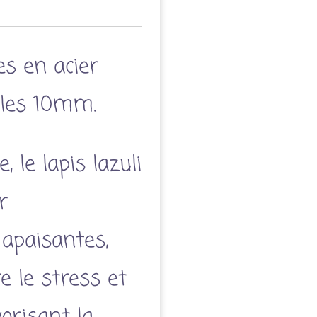
les en acier
rles 10mm.
, le lapis lazuli
r
 apaisantes,
e le stress et