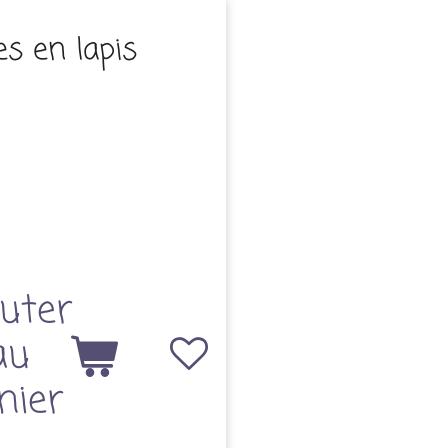
les en lapis
uter
au
nier