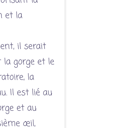
vorisant la
 et la
t, il serait
 la gorge et le
toire, la
au.
Il est lié au
orge et au
sième œil,