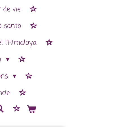
 de vie
o santo
l l'Himalaya
n
ions
cie