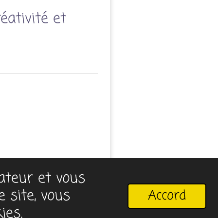
éativité et
sateur et vous
 site, vous
Accord
ies.
rieurs.