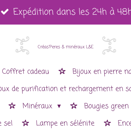
Expédition dans les 24h à 48
Créas'Peres
&
minéraux L&E
Coffret cadeau
Bijoux en pierre n
joux de purification et rechargement en s
Minéraux
Bougies green
 sel
Lampe en sélénite
Enc