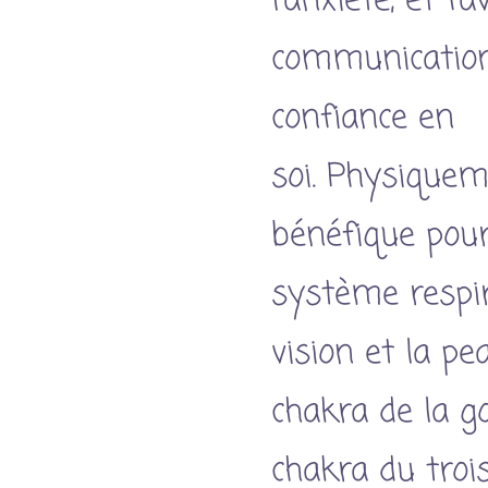
l'anxiété, et fa
communication
confiance en
soi.
Physiquemen
bénéfique pour
système respira
vision et la pe
chakra de la g
chakra du troi