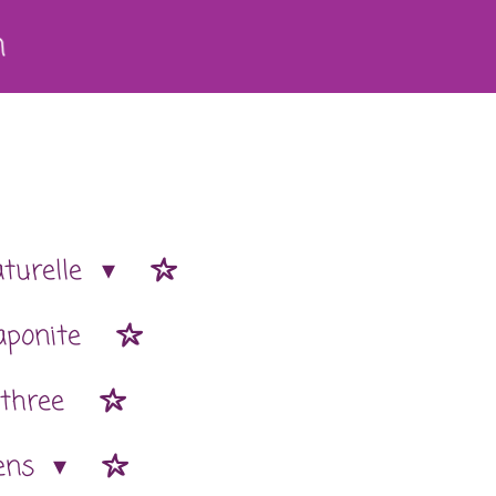
h
aturelle
aponite
 three
ens