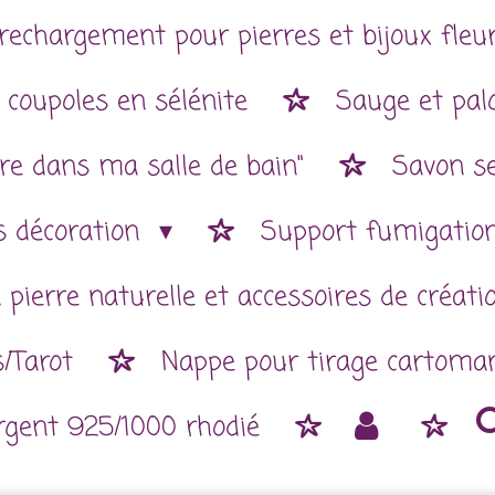
rechargement pour pierres et bijoux fleur
 coupoles en sélénite
Sauge et pal
re dans ma salle de bain"
Savon se
es décoration
Support fumigatio
 pierre naturelle et accessoires de créat
/Tarot
Nappe pour tirage cartoman
argent 925/1000 rhodié