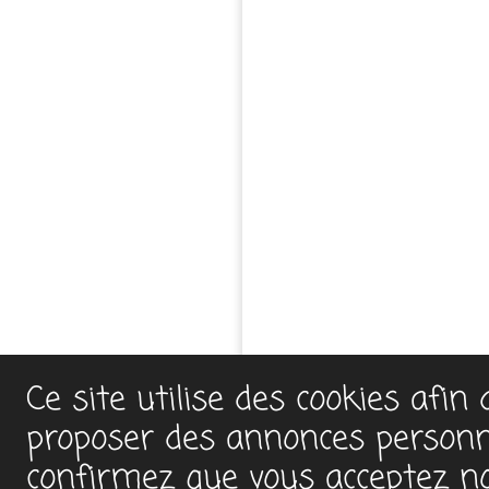
Ce site utilise des cookies afin
proposer des annonces personnal
confirmez que vous acceptez notr
Samedi