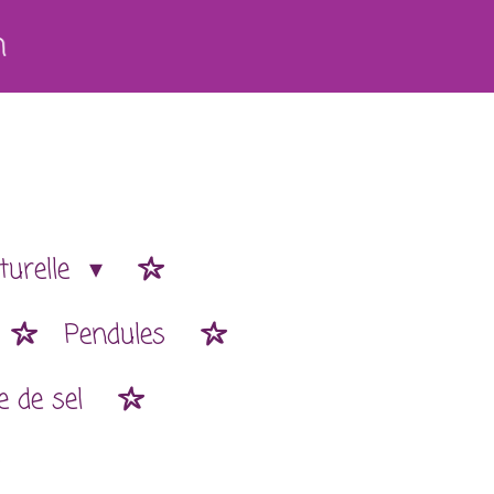
h
turelle
Pendules
 de sel