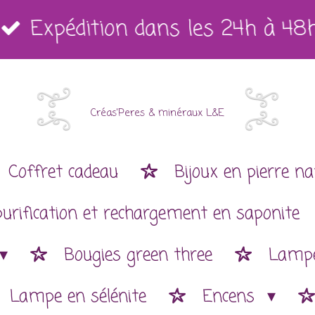
Expédition dans les 24h à 48
Créas'Peres
&
minéraux L&E
Coffret cadeau
Bijoux en pierre na
purification et rechargement en saponite
Bougies green three
Lampe
Lampe en sélénite
Encens