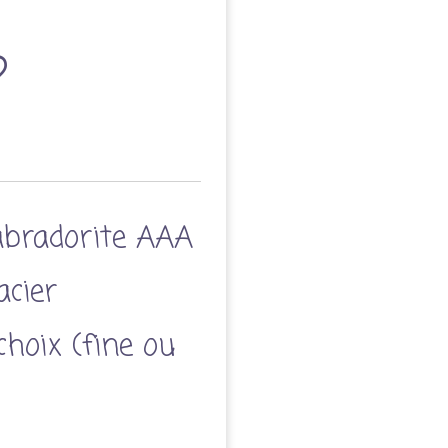
abradorite AAA
acier
choix (fine ou