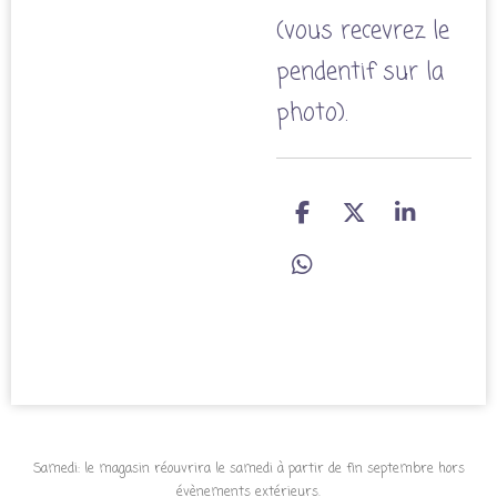
(vous recevrez le
pendentif sur la
photo).
P
P
P
a
a
a
r
r
r
P
t
t
t
a
a
a
a
r
g
g
g
t
e
e
e
a
r
r
r
g
e
r
Samedi: le magasin réouvrira le samedi à partir de fin septembre hors
évènements extérieurs.