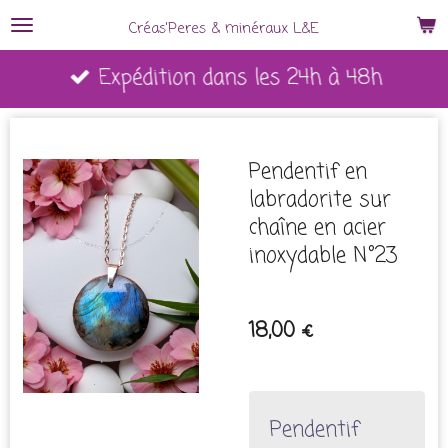
Passer
Créas'Peres
&
minéraux L&E
au
Expédition dans les 24h à 48h
contenu
principal
Pendentif en
labradorite sur
chaîne en acier
inoxydable N°23
18,00 €
Pendentif