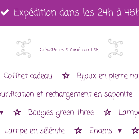
Expédition dans les 24h à 48
Créas'Peres
&
minéraux L&E
Coffret cadeau
Bijoux en pierre na
purification et rechargement en saponite
Bougies green three
Lampe
Lampe en sélénite
Encens