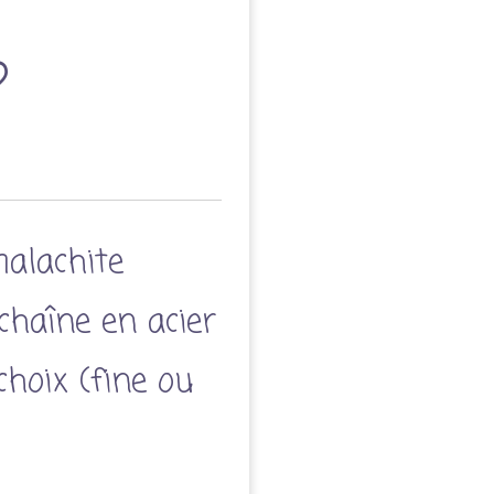
alachite
haîne en acier
choix (fine ou