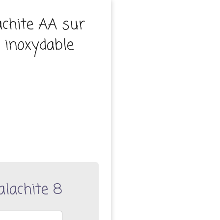
achite AA sur
r inoxydable
alachite 8