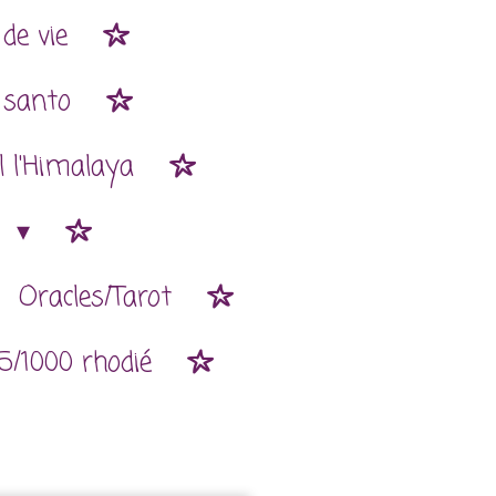
de vie
 santo
l l'Himalaya
n
Oracles/Tarot
5/1000 rhodié