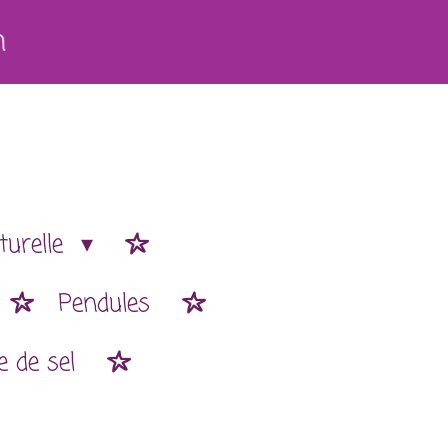
h
turelle
Pendules
 de sel