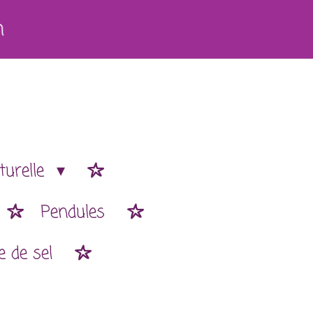
h
turelle
Pendules
 de sel