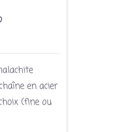
alachite
haîne en acier
choix (fine ou