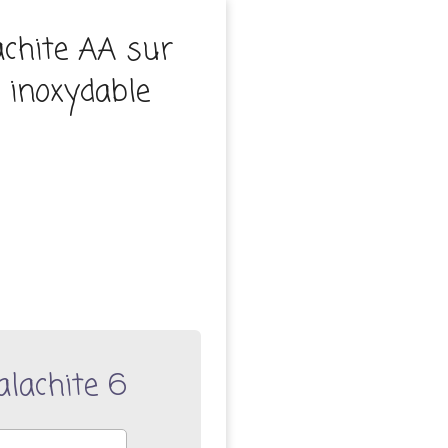
achite AA sur
r inoxydable
alachite 6