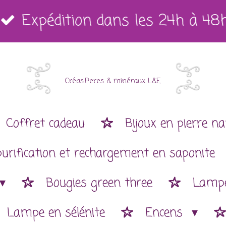
Expédition dans les 24h à 48
Créas'Peres
&
minéraux L&E
Coffret cadeau
Bijoux en pierre na
purification et rechargement en saponite
Bougies green three
Lampe
Lampe en sélénite
Encens