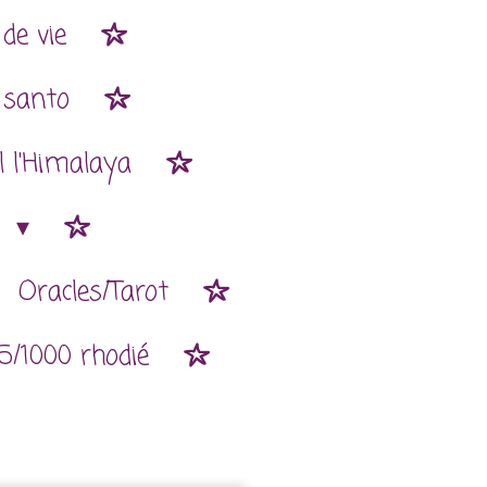
de vie
 santo
l l'Himalaya
n
Oracles/Tarot
5/1000 rhodié