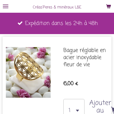
Passer
Créas'Peres
&
minéraux L&E
au
Expédition dans les 24h à 48h
contenu
principal
Bague réglable en
acier inoxydable
fleur de vie
6,00 €
Ajouter
au