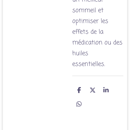
sommeil et
optimiser les
effets de la
médication ou des
huiles
essentielles.
P
P
P
a
a
a
r
r
r
P
t
t
t
a
a
a
a
r
g
g
g
t
e
e
e