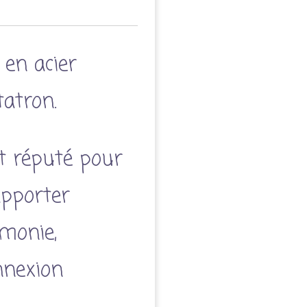
 en acier
atron.
t réputé pour
apporter
rmonie,
nnexion