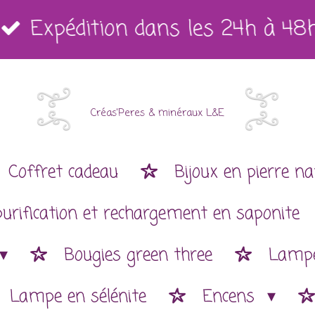
Expédition dans les 24h à 48
Créas'Peres
&
minéraux L&E
Coffret cadeau
Bijoux en pierre na
purification et rechargement en saponite
Bougies green three
Lampe
Lampe en sélénite
Encens