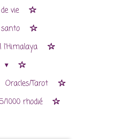
de vie
 santo
l l'Himalaya
n
Oracles/Tarot
5/1000 rhodié