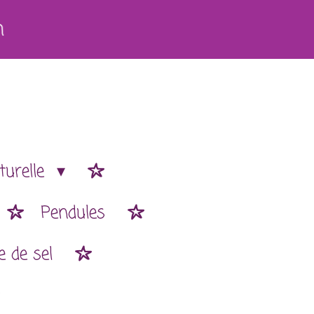
h
turelle
Pendules
 de sel