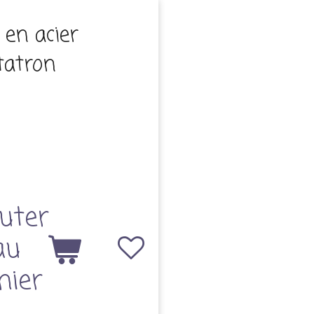
 en acier
tatron
uter
au
nier