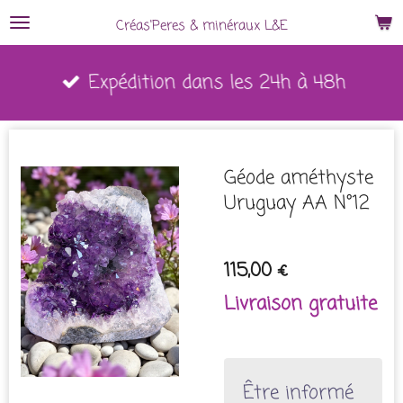
Passer
Créas'Peres
&
minéraux L&E
au
Expédition dans les 24h à 48h
contenu
principal
Géode améthyste
Uruguay AA N°12
115,00 €
Livraison gratuite
Être informé