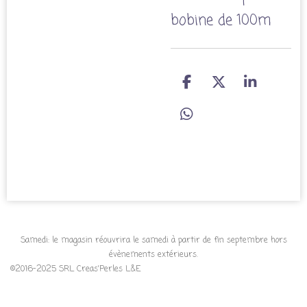
bobine de 100m
P
P
P
a
a
a
r
r
r
P
t
t
t
a
a
a
a
r
g
g
g
t
e
e
e
a
r
r
r
g
e
r
Samedi: le magasin réouvrira le samedi à partir de fin septembre hors
évènements extérieurs.
©2016-2025 SRL Creas'Perles L&E