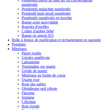
Pendentifs pierre de lune arc en ciel/peristerite
numérotés
Pendentifs malachite numérotés
Pendentif lapis lazuli numérotés
Pendentifs numérotés en howlite
Bague acier inoxydable
Boucles d'oreilles
Collier d'ambre bébé
Bague en argent 925
Boîte à bijoux de purification et rechargement en saponite
Pendules
Minéraux
Pierre roulée
Géodes améthyste
Labradorite
Tourmaline sur quartz
Géode de quartz
Minéraux en forme de coeur
Quartz rose
Rose des sables
Obsidienne oeil céleste
Fluorine
Septaria
Célestine
Bois fossile