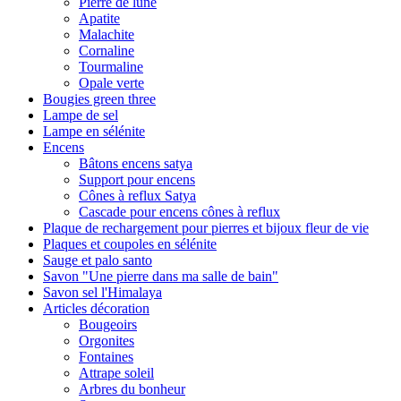
Pierre de lune
Apatite
Malachite
Cornaline
Tourmaline
Opale verte
Bougies green three
Lampe de sel
Lampe en sélénite
Encens
Bâtons encens satya
Support pour encens
Cônes à reflux Satya
Cascade pour encens cônes à reflux
Plaque de rechargement pour pierres et bijoux fleur de vie
Plaques et coupoles en sélénite
Sauge et palo santo
Savon "Une pierre dans ma salle de bain"
Savon sel l'Himalaya
Articles décoration
Bougeoirs
Orgonites
Fontaines
Attrape soleil
Arbres du bonheur