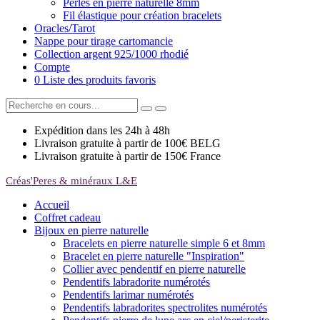
Perles en pierre naturelle 8mm
Fil élastique pour création bracelets
Oracles/Tarot
Nappe pour tirage cartomancie
Collection argent 925/1000 rhodié
Compte
0
Liste des produits favoris
Expédition dans les 24h à 48h
Livraison gratuite à partir de 100€ BELG
Livraison gratuite à partir de 150€ France
Créas'Peres
&
minéraux L&E
Accueil
Coffret cadeau
Bijoux en pierre naturelle
Bracelets en pierre naturelle simple 6 et 8mm
Bracelet en pierre naturelle "Inspiration"
Collier avec pendentif en pierre naturelle
Pendentifs labradorite numérotés
Pendentifs larimar numérotés
Pendentifs labradorites spectrolites numérotés