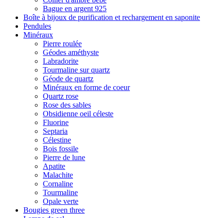
Bague en argent 925
Boîte à bijoux de purification et rechargement en saponite
Pendules
Minéraux
Pierre roulée
Géodes améthyste
Labradorite
Tourmaline sur quartz
Géode de quartz
Minéraux en forme de coeur
Quartz rose
Rose des sables
Obsidienne oeil céleste
Fluorine
Septaria
Célestine
Bois fossile
Pierre de lune
Apatite
Malachite
Cornaline
Tourmaline
Opale verte
Bougies green three