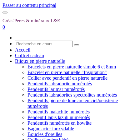
Passer au contenu principal
Créas'Peres
&
minéraux L&E
0
Accueil
Coffret cadeau
Bijoux en pierre naturelle
Bracelets en pierre naturelle simple 6 et 8mm
Bracelet en pierre naturelle "Inspiration"
Collier avec pendentif en pierre naturelle
Pendentifs labradorite numérotés
Pendentifs larimar numérotés
Pendentifs labradorites spectrolites numérotés
Pendentifs pierre de lune arc en ciel/peristerite
numérotés
Pendentifs malachite numérotés
Pendentif lapis lazuli numérotés
Pendentifs numérotés en howlite
Bague acier inoxydable
Boucles d'oreilles
Collier d'ambre bébé