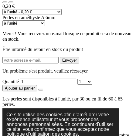
0,20 €
Perles en améthyste A 6mm
Merci ! Vous recevrez un e-mail lorsque ce produit sera de nouveau
en stock.
Être informé du retour en stock du produit
Envoyer
Un problème s'est produit, veuillez réessayer.
Quantité
Ajouter au panier
Les perles sont disponibles à l'unité, par 30 ou en fil de 60 à 65
perles.
Partager
Partager
Partager
Partager
Ce site utilise des cookies afin d’améliorer votre
expérience utilisateur et vous proposer des
annonces personnalisées. En continuant d'utiliser
ce site, vous confirmez que vous acceptez notre
politique d’utilisation des cookies.
Samedi: le magasin réouvrira le samedi à partir de fin septembre