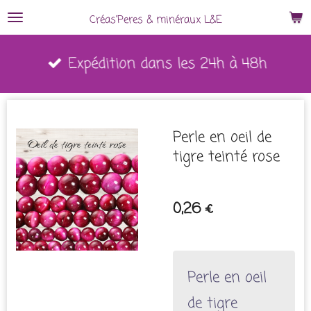
Passer
Créas'Peres
&
minéraux L&E
au
Expédition dans les 24h à 48h
contenu
principal
Perle en oeil de
tigre teinté rose
0,26 €
Perle en oeil
de tigre