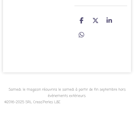
P
P
P
a
a
a
r
r
r
P
t
t
t
a
a
a
a
r
g
g
g
t
e
e
e
a
r
r
r
g
e
r
Samedi: le magasin réouvrira le samedi à partir de fin septembre hors
évènements extérieurs.
©2016-2025 SRL Creas'Perles L&E